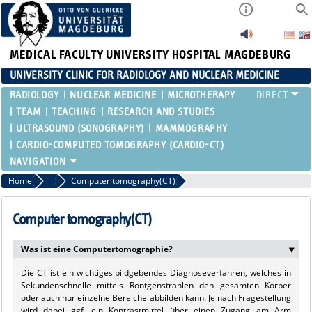
MEDICAL FACULTY
UNIVERSITY HOSPITAL MAGDEBURG
UNIVERSITY CLINIC FOR RADIOLOGY AND NUCLEAR MEDICINE
RADIOLOGY
NUCLEAR MEDICINE
MICROTHERAPY
TEAM
TEACHING
RESEARCH AND STUDIES
ULTRASOUND (SONOGRAPHY)
MAMMOGRAPHY
CARDIO-COMPUTED TOMOGRAPHY (CARDIO-CT)
Home
Radiology
Computer tomography(CT)
Computer tomography(CT)
Was ist eine Computertomographie?
‣
Die CT ist ein wichtiges bildgebendes Diagnoseverfahren, welches in
Sekundenschnelle mittels Röntgenstrahlen den gesamten Körper
oder auch nur einzelne Bereiche abbilden kann. Je nach Fragestellung
wird dabei ggf. ein Kontrastmittel über einen Zugang am Arm