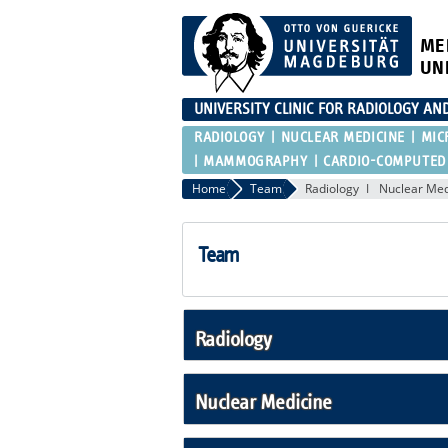
ME
UN
UNIVERSITY CLINIC FOR RADIOLOGY AN
RADIOLOGY
NUCLEAR MEDICINE
MIC
MAMMOGRAPHY
CARDIO-COMPUTED
Home
Team
Radiology
Nuclear Med
Team
Radiology
Nuclear Medicine