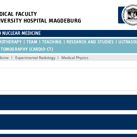
DICAL FACULTY
IVERSITY HOSPITAL MAGDEBURG
D NUCLEAR MEDICINE
ROTHERAPY
TEAM
TEACHING
RESEARCH AND STUDIES
ULTRASO
 TOMOGRAPHY (CARDIO-CT)
icine
Experimental Radiology
Medical Physics