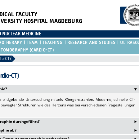
DICAL FACULTY
IVERSITY HOSPITAL MAGDEBURG
D NUCLEAR MEDICINE
ROTHERAPY
TEAM
TEACHING
RESEARCH AND STUDIES
ULTRASO
 TOMOGRAPHY (CARDIO-CT)
io-CT)
rdio-CT)
hie?
ne bildgebende Untersuchung mittels Röntgenstrahlen. Moderne, schnelle CT-
 bewegter Strukturen wie des Herzens was bei verschiedenen Fragestellungen
‣
raphie durchgeführt?
‣
aphie ab?
ur Diagnostik bzw. zum Ausschluss einer koronaren Herzkrankheit bei länger
eine nicht-invasive Alternative zur Herzkatheteruntersuchung dar. Weiterhin
dio-Computertomographie vorbereiten?