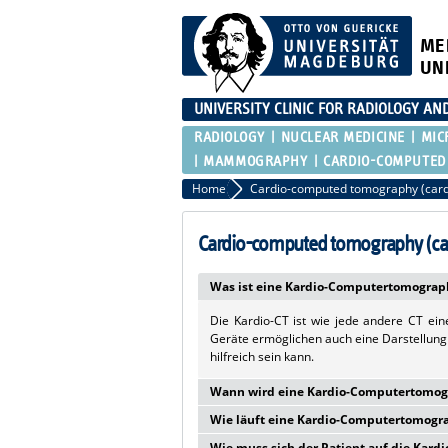
ME
UN
UNIVERSITY CLINIC FOR RADIOLOGY AN
RADIOLOGY
NUCLEAR MEDICINE
MIC
MAMMOGRAPHY
CARDIO-COMPUTED
Home
Cardio-computed tomography (card
Cardio-computed tomography (ca
Was ist eine Kardio-Computertomograp
Die Kardio-CT ist wie jede andere CT ei
Geräte ermöglichen auch eine Darstellung
hilfreich sein kann.
Wann wird eine Kardio-Computertomog
Wie läuft eine Kardio-Computertomogr
Eine Kardio-CT ist besonders geeignet z
bestehenden Beschwerden und stellt hier 
Wie muss sich der Patient auf die Kar