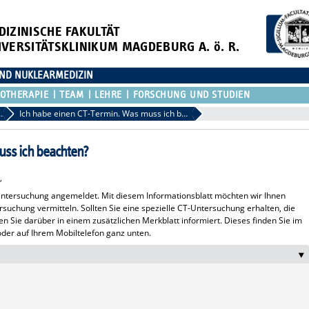
DIZINISCHE FAKULTÄT
IVERSITÄTSKLINIKUM MAGDEBURG A. ö. R.
 UND NUKLEARMEDIZIN
OTHERAPIE
TEAM
LEHRE
FORSCHUNG UND STUDIEN
raphie (CT)
Ich habe einen CT-Termin. Was muss ich beachten?
uss ich beachten?
,
Untersuchung angemeldet. Mit diesem Informationsblatt möchten wir Ihnen
rsuchung vermitteln. Sollten Sie eine spezielle CT-Untersuchung erhalten, die
en Sie darüber in einem zusätzlichen Merkblatt informiert. Dieses finden Sie im
der auf Ihrem Mobiltelefon ganz unten.