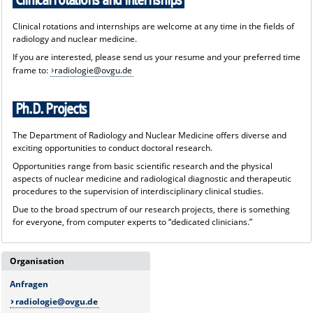
Clinical rotations and internships
Seiten der
Klinik für Neuroradiologie
.
Clinical rotations and internships are welcome at any time in the fields of
radiology and nuclear medicine.
If you are interested, please send us your resume and your preferred time
frame to:
radiologie@ovgu.de
Ph.D. Projects
The Department of Radiology and Nuclear Medicine offers diverse and
exciting opportunities to conduct doctoral research.
Opportunities range from basic scientific research and the physical
aspects of nuclear medicine and radiological diagnostic and therapeutic
procedures to the supervision of interdisciplinary clinical studies.
Due to the broad spectrum of our research projects, there is something
for everyone, from computer experts to “dedicated clinicians.”
Organisation
Anfragen
radiologie@ovgu.de