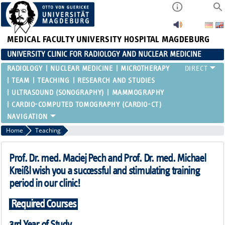
MEDICAL FACULTY
UNIVERSITY HOSPITAL MAGDEBURG
UNIVERSITY CLINIC FOR RADIOLOGY AND NUCLEAR MEDICINE
RADIOLOGY
NUCLEAR MEDICINE
MICROTHERAPY
TEAM
TEACHING
RESEARCH AND STUDIES
ULTRASOUND (SONOGRAPHY)
MAMMOGRAPHY
CARDIO-COMPUTED TOMOGRAPHY (CARDIO-CT)
Home
Teaching
Prof. Dr. med. Maciej Pech and Prof. Dr. med. Michael
Kreißl wish you a successful and stimulating training
period in our clinic!
Required Courses
3rd Year of Study