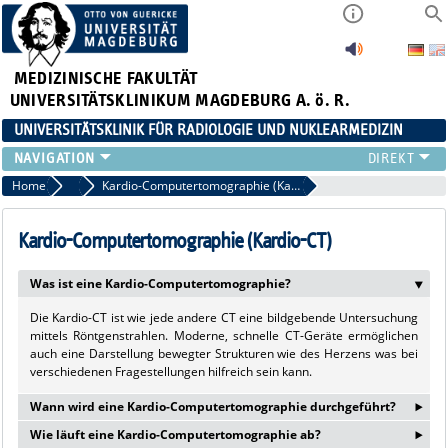
MEDIZINISCHE FAKULTÄT
UNIVERSITÄTSKLINIKUM MAGDEBURG A. ö. R.
UNIVERSITÄTSKLINIK FÜR RADIOLOGIE UND NUKLEARMEDIZIN
RADIOLOGIE
Home
Computertomographie (CT)
Kardio-Computertomographie (Kardio-CT)
NUKLEARMEDIZIN
MIKROTHERAPIE
Kardio-Computertomographie (Kardio-CT)
TEAM
Was ist eine Kardio-Computertomographie?
LEHRE
‣
FORSCHUNG UND STUDIEN
Die Kardio-CT ist wie jede andere CT eine bildgebende Untersuchung
mittels Röntgenstrahlen. Moderne, schnelle CT-Geräte ermöglichen
auch eine Darstellung bewegter Strukturen wie des Herzens was bei
verschiedenen Fragestellungen hilfreich sein kann.
‣
Wann wird eine Kardio-Computertomographie durchgeführt?
‣
Wie läuft eine Kardio-Computertomographie ab?
Eine Kardio-CT ist besonders geeignet zur Diagnostik bzw. zum