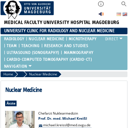
MEDICAL FACULTY
UNIVERSITY HOSPITAL MAGDEBURG
UNIVERSITY CLINIC FOR RADIOLOGY AND NUCLEAR MEDICINE
RADIOLOGY
NUCLEAR MEDICINE
MICROTHERAPY
TEAM
TEACHING
RESEARCH AND STUDIES
ULTRASOUND (SONOGRAPHY)
MAMMOGRAPHY
CARDIO-COMPUTED TOMOGRAPHY (CARDIO-CT)
Home
Team
Nuclear Medicine
Nuclear Medicine
Ärzte
Chefarzt Nuklearmedizin
Prof. Dr. med. Michael Kreißl
michael.kreissl@med.ovgu.de