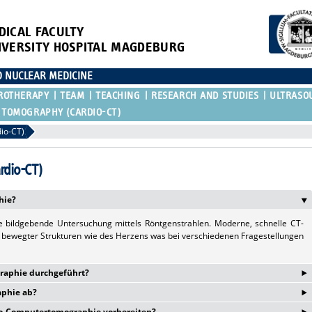
DICAL FACULTY
IVERSITY HOSPITAL MAGDEBURG
D NUCLEAR MEDICINE
ROTHERAPY
TEAM
TEACHING
RESEARCH AND STUDIES
ULTRASO
 TOMOGRAPHY (CARDIO-CT)
io-CT)
rdio-CT)
hie?
ne bildgebende Untersuchung mittels Röntgenstrahlen. Moderne, schnelle CT-
 bewegter Strukturen wie des Herzens was bei verschiedenen Fragestellungen
‣
raphie durchgeführt?
‣
aphie ab?
ur Diagnostik bzw. zum Ausschluss einer koronaren Herzkrankheit bei länger
eine nicht-invasive Alternative zur Herzkatheteruntersuchung dar. Weiterhin
dio-Computertomographie vorbereiten?