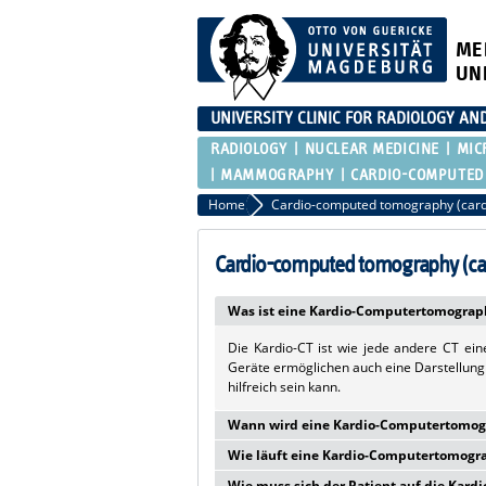
ME
UN
UNIVERSITY CLINIC FOR RADIOLOGY AN
RADIOLOGY
NUCLEAR MEDICINE
MIC
MAMMOGRAPHY
CARDIO-COMPUTED
Home
Cardio-computed tomography (card
Cardio-computed tomography (ca
Was ist eine Kardio-Computertomograp
Die Kardio-CT ist wie jede andere CT ei
Geräte ermöglichen auch eine Darstellung
hilfreich sein kann.
Wann wird eine Kardio-Computertomog
Wie läuft eine Kardio-Computertomogr
Eine Kardio-CT ist besonders geeignet z
bestehenden Beschwerden und stellt hier 
Wie muss sich der Patient auf die Kar