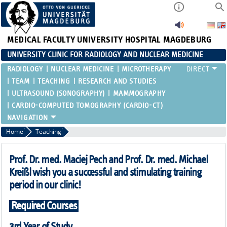
MEDICAL FACULTY
UNIVERSITY HOSPITAL MAGDEBURG
UNIVERSITY CLINIC FOR RADIOLOGY AND NUCLEAR MEDICINE
RADIOLOGY
NUCLEAR MEDICINE
MICROTHERAPY
TEAM
TEACHING
RESEARCH AND STUDIES
ULTRASOUND (SONOGRAPHY)
MAMMOGRAPHY
CARDIO-COMPUTED TOMOGRAPHY (CARDIO-CT)
Home
Teaching
Prof. Dr. med. Maciej Pech and Prof. Dr. med. Michael
Kreißl wish you a successful and stimulating training
period in our clinic!
Required Courses
3rd Year of Study