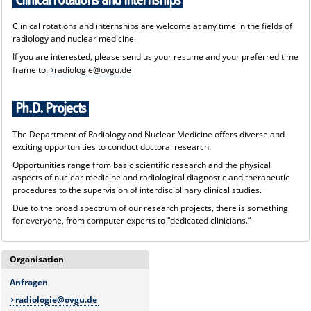
Clinical rotations and internships
Seiten der
Klinik für Neuroradiologie
.
Clinical rotations and internships are welcome at any time in the fields of
radiology and nuclear medicine.
If you are interested, please send us your resume and your preferred time
frame to:
radiologie@ovgu.de
Ph.D. Projects
The Department of Radiology and Nuclear Medicine offers diverse and
exciting opportunities to conduct doctoral research.
Opportunities range from basic scientific research and the physical
aspects of nuclear medicine and radiological diagnostic and therapeutic
procedures to the supervision of interdisciplinary clinical studies.
Due to the broad spectrum of our research projects, there is something
for everyone, from computer experts to “dedicated clinicians.”
Organisation
Anfragen
radiologie@ovgu.de