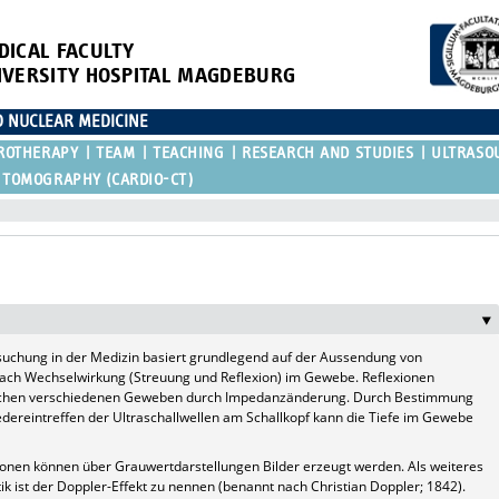
DICAL FACULTY
IVERSITY HOSPITAL MAGDEBURG
D NUCLEAR MEDICINE
ROTHERAPY
TEAM
TEACHING
RESEARCH AND STUDIES
ULTRASO
 TOMOGRAPHY (CARDIO-CT)
suchung in der Medizin basiert grundlegend auf der Aussendung von
nach Wechselwirkung (Streuung und Reflexion) im Gewebe. Reflexionen
schen verschiedenen Geweben durch Impedanzänderung. Durch Bestimmung
dereintreffen der Ultraschallwellen am Schallkopf kann die Tiefe im Gewebe
onen können über Grauwertdarstellungen Bilder erzeugt werden. Als weiteres
tik ist der Doppler-Effekt zu nennen (benannt nach Christian Doppler; 1842).