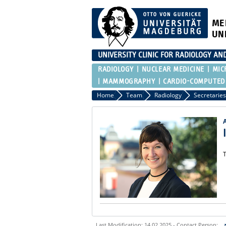
ME
UN
UNIVERSITY CLINIC FOR RADIOLOGY AN
RADIOLOGY
NUCLEAR MEDICINE
MIC
MAMMOGRAPHY
CARDIO-COMPUTED
Home
Team
Radiology
Secretaries
T
Last Modification: 14.02.2025 - Contact Person: