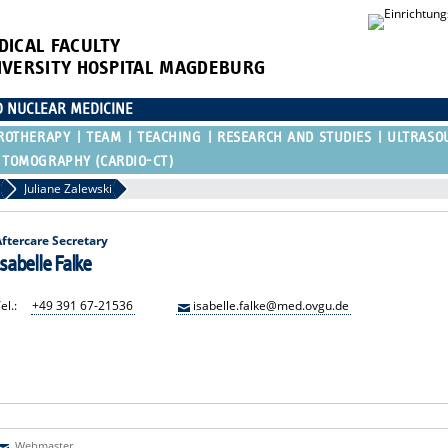
DICAL FACULTY
IVERSITY HOSPITAL MAGDEBURG
D NUCLEAR MEDICINE
ROTHERAPY
TEAM
TEACHING
RESEARCH AND STUDIES
ULTRASO
 TOMOGRAPHY (CARDIO-CT)
Juliane Zalewski
Aftercare Secretary
Isabelle Falke
el.:
+49 391 67-21536
isabelle.falke@med.ovgu.de
Webmaster