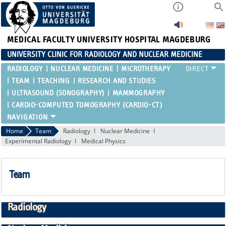
MEDICAL FACULTY
UNIVERSITY HOSPITAL MAGDEBURG
UNIVERSITY CLINIC FOR RADIOLOGY AND NUCLEAR MEDICINE
RADIOLOGY
NUCLEAR MEDICINE
MICROTHERAPY
TEAM
TEACHING
RESEARCH AND STUDIES
ULTRASOUND (SONOGRAPHY)
MAMMOGRAPHY
CARDIO-COMPUTED TOMOGRAPHY (CARDIO-CT)
Home
Team
Radiology
Nuclear Medicine
Experimental Radiology
Medical Physics
Team
Radiology