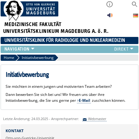
MEDIZINISCHE FAKULTÄT
UNIVERSITÄTSKLINIKUM MAGDEBURG A. ö. R.
UNIVERSITÄTSKLINIK FÜR RADIOLOGIE UND NUKLEARMEDIZIN
RADIOLOGIE
Home
Initiativbewerbung
NUKLEARMEDIZIN
MIKROTHERAPIE
Initiativbewerbung
TEAM
Sie möchten in einem jungen und motivierten Team arbeiten?
LEHRE
Dann bewerben Sie sich bei uns! Wir freuen uns über ihre
FORSCHUNG UND STUDIEN
Initiativbewerbung, die Sie uns gerne per
E-Mail
zuschicken können.
Letzte Änderung: 24.03.2025 - Ansprechpartner:
Webmaster
Sie können eine Nachricht versenden an:
Webmaster
KONTAKT
Ihre E-Mailadresse:
Otto-von-Guericke-Universität