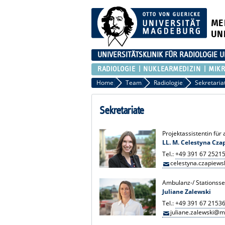
ME
UN
UNIVERSITÄTSKLINIK FÜR RADIOLOGIE
RADIOLOGIE
NUKLEARMEDIZIN
MIKR
Home
Team
Radiologie
Sekretaria
Sekretariate
Projektassistentin für
LL. M. Celestyna Cza
Tel.:
+49 391 67 2521
celestyna.czapiew
Ambulanz-/ Stationsse
Juliane Zalewski
Tel.:
+49 391 67 2153
juliane.zalewski@