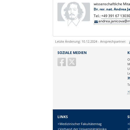
wissenschaftliche Mita
Dr. rer. nat. Andrea J
Tel.:
+49 391 67 1303
andrea.janicova@m
Letzte Änderung: 10.12.2024 - Ansprechpartner:
Sie können eine Nachricht versenden an:
SOZIALE MEDIEN
K
Ihre E-Mailadresse:
O
M
U
Ihr Anliegen:
L
3
T
LINKS
S
Medizinischer Fakultätentag
Verband der Universitätsklinika