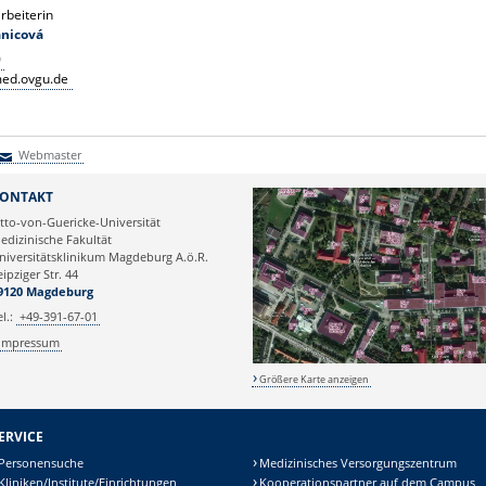
rbeiterin
anicová
0
ed.ovgu.de
Webmaster
Webmaster
ONTAKT
tto-von-Guericke-Universität
edizinische Fakultät
niversitätsklinikum Magdeburg A.ö.R.
eipziger Str. 44
9120 Magdeburg
el.:
+49-391-67-01
Impressum
Größere Karte anzeigen
ERVICE
Personensuche
Medizinisches Versorgungszentrum
Kliniken/Institute/Einrichtungen
Kooperationspartner auf dem Campus