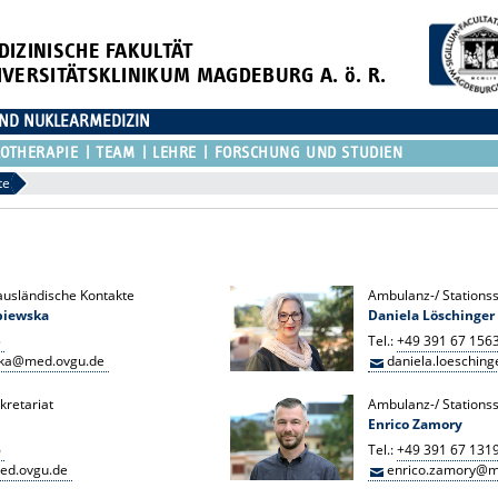
DIZINISCHE FAKULTÄT
IVERSITÄTSKLINIKUM MAGDEBURG A. ö. R.
 UND NUKLEARMEDIZIN
OTHERAPIE
TEAM
LEHRE
FORSCHUNG UND STUDIEN
te
 ausländische Kontakte
Ambulanz-/ Stationss
piewska
Daniela Löschinger
5
Tel.:
+49 391 67 156
ska@med.ovgu.de
daniela.loeschin
kretariat
Ambulanz-/ Stationss
Enrico Zamory
6
Tel.:
+49 391 67 131
med.ovgu.de
enrico.zamory@m