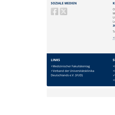
Sie können eine Nachricht versenden an:
SOZIALE MEDIEN
K
Ihre E-Mailadresse:
O
M
U
Ihr Anliegen:
L
3
T
LINKS
S
Medizinischer Fakultätentag
Verband der Universitätsklinika
Deutschlands e.V. (VUD)
Sicherheitsabfrage:
Lösung: