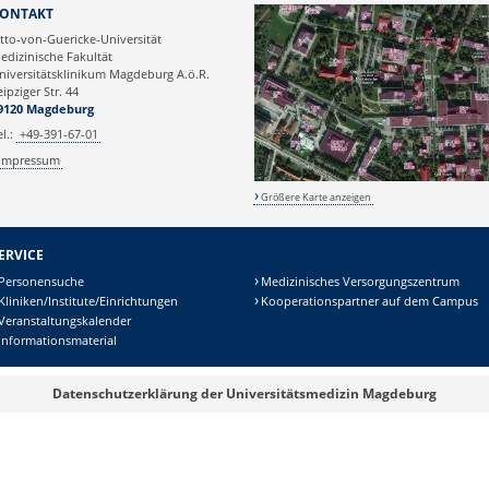
Webmaster
ONTAKT
tto-von-Guericke-Universität
edizinische Fakultät
niversitätsklinikum Magdeburg A.ö.R.
eipziger Str. 44
9120 Magdeburg
el.:
+49-391-67-01
Impressum
Größere Karte anzeigen
ERVICE
Personensuche
Medizinisches Versorgungszentrum
Kliniken/Institute/Einrichtungen
Kooperationspartner auf dem Campus
Veranstaltungskalender
Informationsmaterial
Datenschutzerklärung der Universitätsmedizin Magdeburg