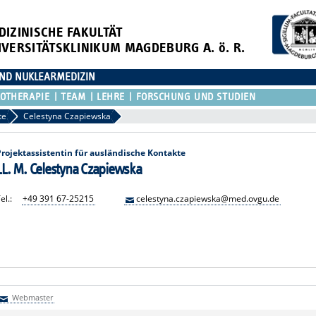
DIZINISCHE FAKULTÄT
IVERSITÄTSKLINIKUM MAGDEBURG A. ö. R.
 UND NUKLEARMEDIZIN
OTHERAPIE
TEAM
LEHRE
FORSCHUNG UND STUDIEN
te
Celestyna Czapiewska
Projektassistentin für ausländische Kontakte
LL. M. Celestyna Czapiewska
el.:
+49 391 67-25215
celestyna.czapiewska@med.ovgu.de
Webmaster