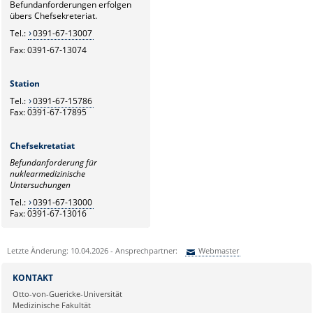
Befundanforderungen erfolgen
übers Chefsekreteriat.
Tel.:
0391-67-13007
Fax: 0391-67-13074
Station
Tel.:
0391-67-15786
Fax: 0391-67-17895
Chefsekretatiat
Befundanforderung für
nuklearmedizinische
Untersuchungen
Tel.:
0391-67-13000
Fax: 0391-67-13016
Letzte Änderung: 10.04.2026 - Ansprechpartner:
Webmaster
Sie können eine Nachricht versenden an:
Webmaster
KONTAKT
Ihre E-Mailadresse:
Otto-von-Guericke-Universität
Medizinische Fakultät