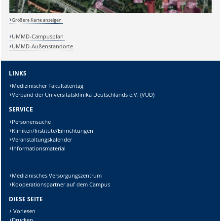
Größere Karte anzeigen
UMMD-Campusplan
UMMD-Außenstandorte
LINKS
Medizinischer Fakultätentag
Verband der Universitätsklinika Deutschlands e.V. (VUD)
SERVICE
Sicherheitsabfrage:
Personensuche
Kliniken/Institute/Einrichtungen
Veranstaltungskalender
Informationsmaterial
Lösung:
Medizinisches Versorgungszentrum
Kooperationspartner auf dem Campus
DIESE SEITE
Vorlesen
Drucken