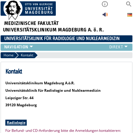
MEDIZINISCHE FAKULTÄT
UNIVERSITÄTSKLINIKUM MAGDEBURG A. ö. R.
UNIVERSITÄTSKLINIK FÜR RADIOLOGIE UND NUKLEARMEDIZIN
RADIOLOGIE
Home
Kontakt
NUKLEARMEDIZIN
MIKROTHERAPIE
Kontakt
TEAM
Universitätsklinikum Magdeburg A.ö.R.
LEHRE
Universitätsklinik für Radiologie und Nuklearmedizin
FORSCHUNG UND STUDIEN
Leipziger Str. 44
39120 Magdeburg
Radiologie
Für Befund- und CD-Anforderung bitte die Anmeldungen kontaktieren: