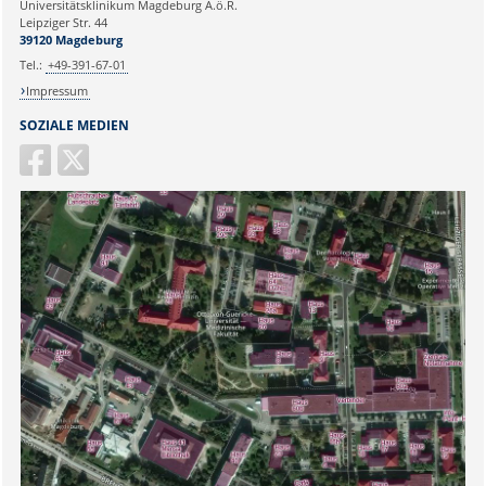
Universitätsklinikum Magdeburg A.ö.R.
Ihr Anliegen:
Leipziger Str. 44
39120 Magdeburg
Tel.:
+49-391-67-01
Impressum
SOZIALE MEDIEN