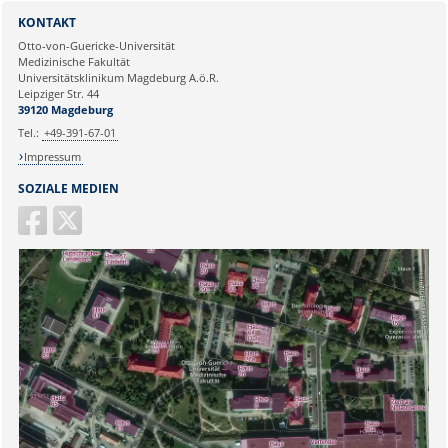
Sie können eine Nachricht versenden an:
Webmaster
KONTAKT
Ihre E-Mailadresse:
Otto-von-Guericke-Universität
Medizinische Fakultät
Universitätsklinikum Magdeburg A.ö.R.
Ihr Anliegen:
Leipziger Str. 44
39120 Magdeburg
Tel.:
+49-391-67-01
Impressum
SOZIALE MEDIEN