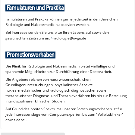
Informationen zum Wahlfach der Neuroradiologie findet ihr auf den
Famulaturen und Praktika
Seiten der
Klinik für Neuroradiologie
.
Famulaturen und Praktika können gerne jederzeit in den Bereichen
Radiologie und Nuklearmedizin absolviert werden.
Bei Interesse senden Sie uns bitte Ihren Lebenslauf sowie den
gewünschten Zeitraum an:
radiologie@ovgu.de
Promotionsvorhaben
Die Klinik für Radiologie und Nuklearmedizin bietet vielfältige und
spannende Möglichkeiten zur Durchführung einer Doktorarbeit.
Die Angebote reichen von naturwissenschaftlichen
Grundlagenuntersuchungen, physikalischer Aspekte
nuklearmedizinischer und radiologisch diagnostischer sowie
therapeutischer Diagnose- und Therapieverfahren bis hin zur Betreuung
interdisziplinärer klinischer Studien.
Auf Grund des breiten Spektrums unserer Forschungsvorhaben ist für
jede Interessenslage vom Computerexperten bis zum "Vollblutkliniker"
etwas dabei.