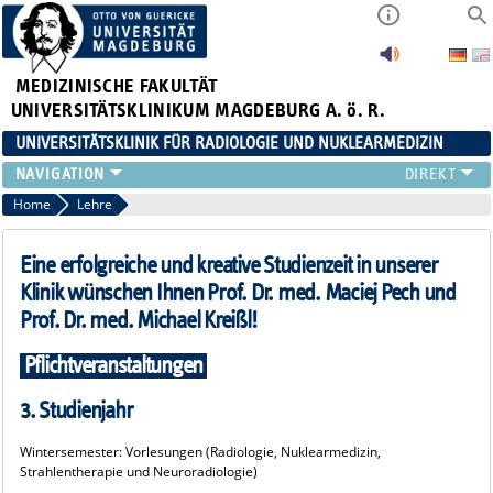
MEDIZINISCHE FAKULTÄT
UNIVERSITÄTSKLINIKUM MAGDEBURG A. ö. R.
UNIVERSITÄTSKLINIK FÜR RADIOLOGIE UND NUKLEARMEDIZIN
RADIOLOGIE
Home
Lehre
NUKLEARMEDIZIN
MIKROTHERAPIE
Eine erfolgreiche und kreative Studienzeit in unserer
TEAM
Klinik wünschen Ihnen Prof. Dr. med. Maciej Pech und
LEHRE
Prof. Dr. med. Michael Kreißl!
FORSCHUNG UND STUDIEN
Pflichtveranstaltungen
3. Studienjahr
Wintersemester: Vorlesungen (Radiologie, Nuklearmedizin,
Strahlentherapie und Neuroradiologie)