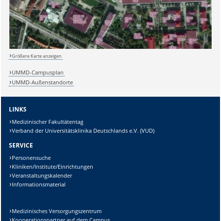
Größere Karte anzeigen
UMMD-Campusplan
UMMD-Außenstandorte
LINKS
Medizinischer Fakultätentag
Verband der Universitätsklinika Deutschlands e.V. (VUD)
SERVICE
Personensuche
Kliniken/Institute/Einrichtungen
Veranstaltungskalender
Informationsmaterial
Medizinisches Versorgungszentrum
Sicherheitsabfrage:
Kooperationspartner auf dem Campus