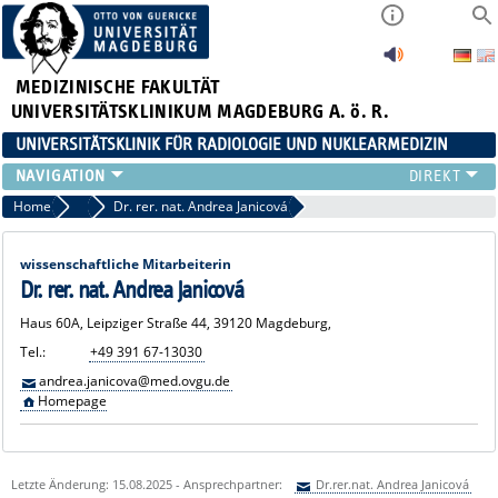
MEDIZINISCHE FAKULTÄT
UNIVERSITÄTSKLINIKUM MAGDEBURG A. ö. R.
UNIVERSITÄTSKLINIK FÜR RADIOLOGIE UND NUKLEARMEDIZIN
RADIOLOGIE
Home
Sekretariate
Dr. rer. nat. Andrea Janicová
NUKLEARMEDIZIN
MIKROTHERAPIE
wissenschaftliche Mitarbeiterin
TEAM
Dr. rer. nat. Andrea Janicová
LEHRE
Haus 60A, Leipziger Straße 44, 39120 Magdeburg,
FORSCHUNG UND STUDIEN
Tel.:
+49 391 67-13030
andrea.janicova@med.ovgu.de
Homepage
Letzte Änderung: 15.08.2025 - Ansprechpartner:
Dr.rer.nat. Andrea Janicová