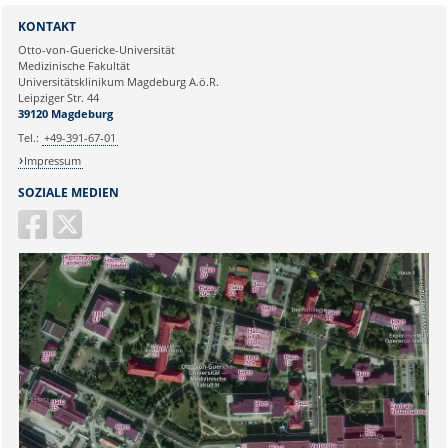
Sie können eine Nachricht versenden an:
Dr.rer.nat. Andrea Janicová
KONTAKT
Ihre E-Mailadresse:
Otto-von-Guericke-Universität
Medizinische Fakultät
Universitätsklinikum Magdeburg A.ö.R.
Ihr Anliegen:
Leipziger Str. 44
39120 Magdeburg
Tel.:
+49-391-67-01
Impressum
SOZIALE MEDIEN
Sicherheitsabfrage: