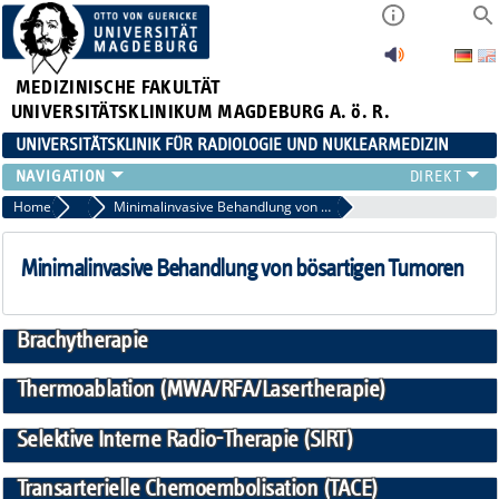
MEDIZINISCHE FAKULTÄT
UNIVERSITÄTSKLINIKUM MAGDEBURG A. ö. R.
UNIVERSITÄTSKLINIK FÜR RADIOLOGIE UND NUKLEARMEDIZIN
RADIOLOGIE
Home
Mikrotherapie
Minimalinvasive Behandlung von bösartigen Tumoren
NUKLEARMEDIZIN
MIKROTHERAPIE
Minimalinvasive Behandlung von bösartigen Tumoren
TEAM
LEHRE
Brachytherapie
FORSCHUNG UND STUDIEN
Thermoablation (MWA/RFA/Lasertherapie)
Selektive Interne Radio-Therapie (SIRT)
Transarterielle Chemoembolisation (TACE)