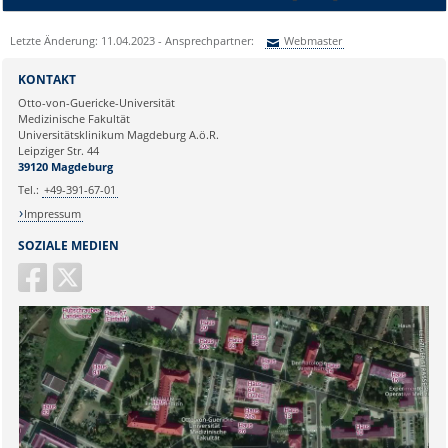
Letzte Änderung: 11.04.2023 - Ansprechpartner:
Webmaster
Sie können eine Nachricht versenden an:
Webmaster
KONTAKT
Ihre E-Mailadresse:
Otto-von-Guericke-Universität
Medizinische Fakultät
Universitätsklinikum Magdeburg A.ö.R.
Ihr Anliegen:
Leipziger Str. 44
39120 Magdeburg
Tel.:
+49-391-67-01
Impressum
SOZIALE MEDIEN