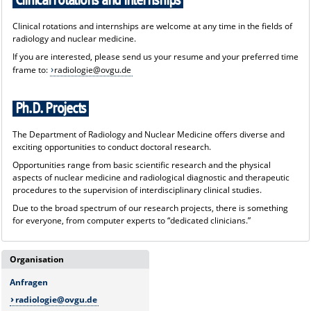
Clinical rotations and internships
Seiten der
Klinik für Neuroradiologie
.
Clinical rotations and internships are welcome at any time in the fields of
radiology and nuclear medicine.
If you are interested, please send us your resume and your preferred time
frame to:
radiologie@ovgu.de
Ph.D. Projects
The Department of Radiology and Nuclear Medicine offers diverse and
exciting opportunities to conduct doctoral research.
Opportunities range from basic scientific research and the physical
aspects of nuclear medicine and radiological diagnostic and therapeutic
procedures to the supervision of interdisciplinary clinical studies.
Due to the broad spectrum of our research projects, there is something
for everyone, from computer experts to “dedicated clinicians.”
Organisation
Anfragen
radiologie@ovgu.de