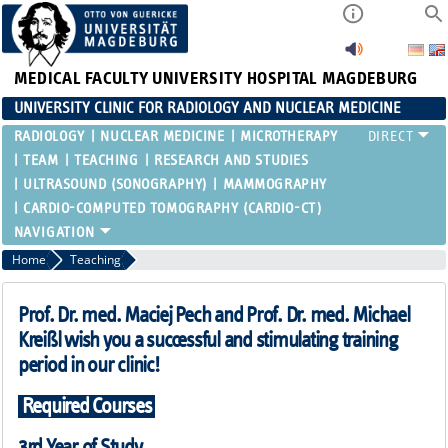
MEDICAL FACULTY
UNIVERSITY HOSPITAL MAGDEBURG
UNIVERSITY CLINIC FOR RADIOLOGY AND NUCLEAR MEDICINE
RADIOLOGY
NUCLEAR MEDICINE
MICROTHERAPY
TEAM
TEACHING
RESEARCH AND STUDIES
ULTRASOUND (SONOGRAPHY)
MAMMOGRAPHY
CARDIO-COMPUTED TOMOGRAPHY (CARDIO-CT)
Home
Teaching
Prof. Dr. med. Maciej Pech and Prof. Dr. med. Michael
Kreißl wish you a successful and stimulating training
period in our clinic!
Required Courses
3rd Year of Study