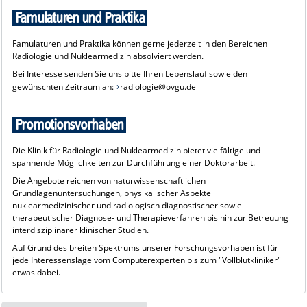
Informationen zum Wahlfach der Neuroradiologie findet ihr auf den
Famulaturen und Praktika
Seiten der
Klinik für Neuroradiologie
.
Famulaturen und Praktika können gerne jederzeit in den Bereichen
Radiologie und Nuklearmedizin absolviert werden.
Bei Interesse senden Sie uns bitte Ihren Lebenslauf sowie den
gewünschten Zeitraum an:
radiologie@ovgu.de
Promotionsvorhaben
Die Klinik für Radiologie und Nuklearmedizin bietet vielfältige und
spannende Möglichkeiten zur Durchführung einer Doktorarbeit.
Die Angebote reichen von naturwissenschaftlichen
Grundlagenuntersuchungen, physikalischer Aspekte
nuklearmedizinischer und radiologisch diagnostischer sowie
therapeutischer Diagnose- und Therapieverfahren bis hin zur Betreuung
interdisziplinärer klinischer Studien.
Auf Grund des breiten Spektrums unserer Forschungsvorhaben ist für
jede Interessenslage vom Computerexperten bis zum "Vollblutkliniker"
etwas dabei.