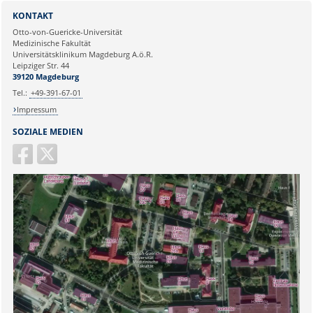
Sie können eine Nachricht versenden an:
Webmaster
KONTAKT
Ihre E-Mailadresse:
Otto-von-Guericke-Universität
Medizinische Fakultät
Universitätsklinikum Magdeburg A.ö.R.
Ihr Anliegen:
Leipziger Str. 44
39120 Magdeburg
Tel.:
+49-391-67-01
Impressum
SOZIALE MEDIEN