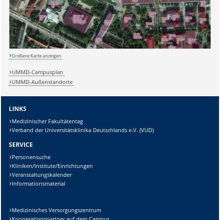
Größere Karte anzeigen
UMMD-Campusplan
UMMD-Außenstandorte
LINKS
Medizinischer Fakultätentag
Verband der Universitätsklinika Deutschlands e.V. (VUD)
SERVICE
Personensuche
Kliniken/Institute/Einrichtungen
Veranstaltungskalender
Informationsmaterial
Medizinisches Versorgungszentrum
Sicherheitsabfrage:
Kooperationspartner auf dem Campus