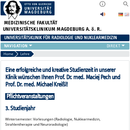
MEDIZINISCHE FAKULTÄT
UNIVERSITÄTSKLINIKUM MAGDEBURG A. ö. R.
UNIVERSITÄTSKLINIK FÜR RADIOLOGIE UND NUKLEARMEDIZIN
RADIOLOGIE
Home
Lehre
NUKLEARMEDIZIN
MIKROTHERAPIE
Eine erfolgreiche und kreative Studienzeit in unserer
TEAM
Klinik wünschen Ihnen Prof. Dr. med. Maciej Pech und
LEHRE
Prof. Dr. med. Michael Kreißl!
FORSCHUNG UND STUDIEN
Pflichtveranstaltungen
3. Studienjahr
Wintersemester: Vorlesungen (Radiologie, Nuklearmedizin,
Strahlentherapie und Neuroradiologie)