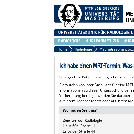
ME
UN
UNIVERSITÄTSKLINIK FÜR RADIOLOGIE
RADIOLOGIE
NUKLEARMEDIZIN
MIKR
Home
Radiologie
Magnetresonanztomographie (MRT)
Ich habe einen MRT-Termin. Was 
Sehr geehrte Patientin, sehr geehrter Patient
Sie wurden von Ihrer Ambulanz für eine MRT
Informationen zu dieser Untersuchung vermitt
Vorbereitung benötigt, werden Sie darüber i
auf Ihrem Rechner rechts oder auf Ihrem Mob
Wo finden Sie uns?
Zentrum der Radiologie
Haus 60a, Ebene -1
Leipziger Straße 44