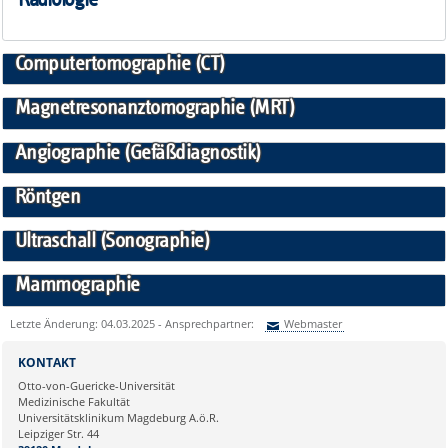
Computertomographie (CT)
Magnetresonanztomographie (MRT)
Angiographie (Gefäßdiagnostik)
Röntgen
Ultraschall (Sonographie)
Mammographie
Letzte Änderung: 04.03.2025 - Ansprechpartner:
Webmaster
Sie können eine Nachricht versenden an:
Webmaster
KONTAKT
Ihre E-Mailadresse:
Otto-von-Guericke-Universität
Medizinische Fakultät
Universitätsklinikum Magdeburg A.ö.R.
Ihr Anliegen:
Leipziger Str. 44