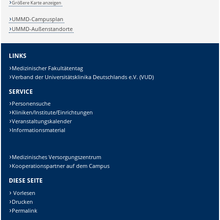
Größere Karte anzeigen
Lösung:
UMMD-Campusplan
UMMD-Außenstandorte
LINKS
Medizinischer Fakultätentag
Verband der Universitätsklinika Deutschlands e.V. (VUD)
SERVICE
Personensuche
Kliniken/Institute/Einrichtungen
Veranstaltungskalender
Informationsmaterial
Medizinisches Versorgungszentrum
Kooperationspartner auf dem Campus
DIESE SEITE
Vorlesen
Drucken
Permalink