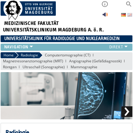
MEDIZINISCHE FAKULTÄT
UNIVERSITÄTSKLINIKUM MAGDEBURG A. ö. R.
UNIVERSITÄTSKLINIK FÜR RADIOLOGIE UND NUKLEARMEDIZIN
RADIOLOGIE
Home
Radiologie
Computertomographie (CT)
Magnetresonanztomographie (MRT)
Angiographie (Gefäßdiagnostik)
NUKLEARMEDIZIN
Röntgen
Ultraschall (Sonographie)
Mammographie
MIKROTHERAPIE
TEAM
LEHRE
FORSCHUNG UND STUDIEN
Radiologie