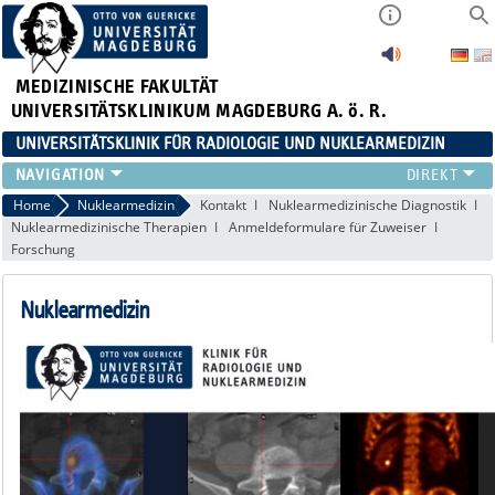
MEDIZINISCHE FAKULTÄT
UNIVERSITÄTSKLINIKUM MAGDEBURG A. ö. R.
UNIVERSITÄTSKLINIK FÜR RADIOLOGIE UND NUKLEARMEDIZIN
RADIOLOGIE
Home
Nuklearmedizin
Kontakt
Nuklearmedizinische Diagnostik
Nuklearmedizinische Therapien
Anmeldeformulare für Zuweiser
NUKLEARMEDIZIN
Forschung
MIKROTHERAPIE
TEAM
Nuklearmedizin
LEHRE
FORSCHUNG UND STUDIEN