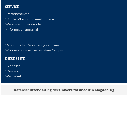
SERVICE
Personensuche
Kliniken/Institute/Einrichtungen
Veranstaltungskalender
Sicherheitsabfrage:
Informationsmaterial
Medizinisches Versorgungszentrum
Kooperationspartner auf dem Campus
Lösung:
DIESE SEITE
Vorlesen
Drucken
Permalink
Datenschutzerklärung der Universitätsmedizin Magdeburg