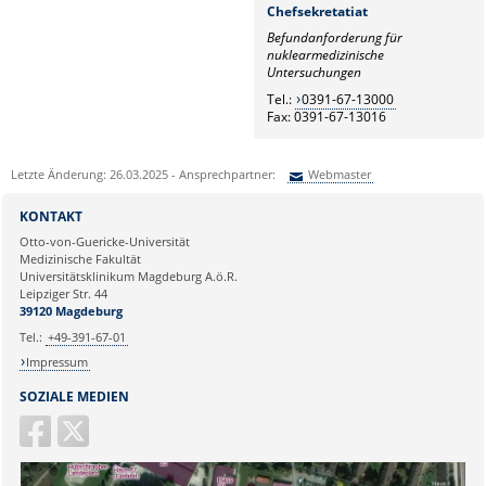
Chefsekretatiat
Befundanforderung für
nuklearmedizinische
Untersuchungen
Tel.:
0391-67-13000
Fax: 0391-67-13016
Letzte Änderung: 26.03.2025 - Ansprechpartner:
Webmaster
Sie können eine Nachricht versenden an:
Webmaster
KONTAKT
Ihre E-Mailadresse:
Otto-von-Guericke-Universität
Medizinische Fakultät
Universitätsklinikum Magdeburg A.ö.R.
Ihr Anliegen:
Leipziger Str. 44
39120 Magdeburg
Tel.:
+49-391-67-01
Impressum
SOZIALE MEDIEN