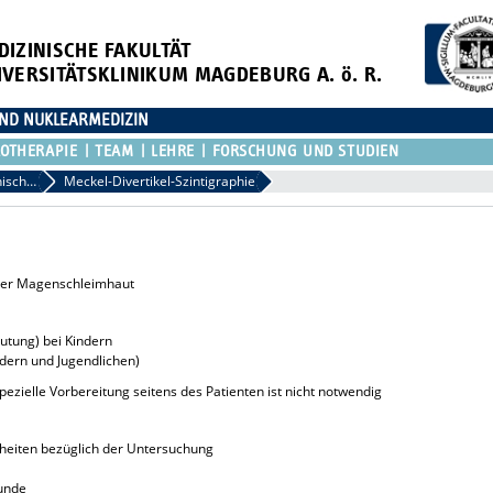
DIZINISCHE FAKULTÄT
IVERSITÄTSKLINIKUM MAGDEBURG A. ö. R.
 UND NUKLEARMEDIZIN
OTHERAPIE
TEAM
LEHRE
FORSCHUNG UND STUDIEN
Nuklearmedizinische Diagnostik
Meckel-Divertikel-Szintigraphie
per Magenschleimhaut
utung) bei Kindern
ndern und Jugendlichen)
pezielle Vorbereitung seitens des Patienten ist nicht notwendig
rheiten bezüglich der Untersuchung
unde