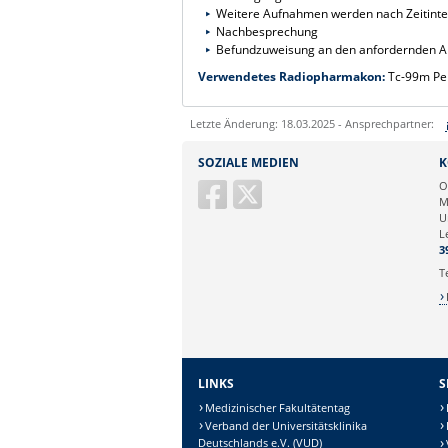
Weitere Aufnahmen werden nach Zeitinter
Nachbesprechung
Befundzuweisung an den anfordernden Arzt
Verwendetes Radiopharmakon:
Tc-99m Pe
Letzte Änderung: 18.03.2025 - Ansprechpartner:
Sie können eine Nachricht versenden an:
SOZIALE MEDIEN
K
Ihre E-Mailadresse:
O
M
U
Ihr Anliegen:
L
3
T
LINKS
S
Medizinischer Fakultätentag
Verband der Universitätsklinika
Deutschlands e.V. (VUD)