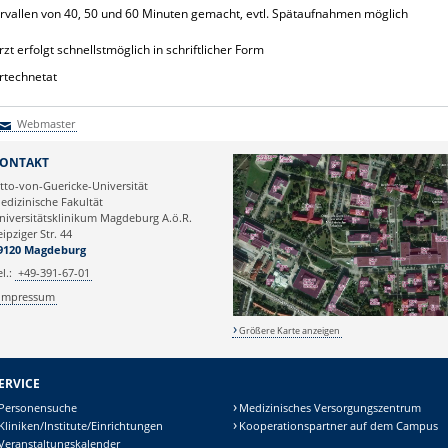
vallen von 40, 50 und 60 Minuten gemacht, evtl. Spätaufnahmen möglich
 erfolgt schnellstmöglich in schriftlicher Form
rtechnetat
Webmaster
Webmaster
ONTAKT
tto-von-Guericke-Universität
edizinische Fakultät
niversitätsklinikum Magdeburg A.ö.R.
eipziger Str. 44
9120 Magdeburg
el.:
+49-391-67-01
Impressum
Größere Karte anzeigen
ERVICE
Personensuche
Medizinisches Versorgungszentrum
Kliniken/Institute/Einrichtungen
Kooperationspartner auf dem Campus
Veranstaltungskalender