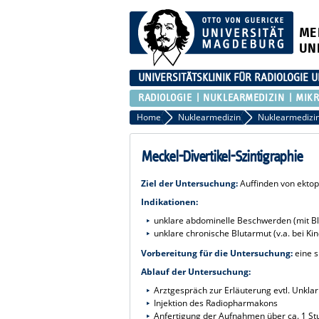
ME
UN
UNIVERSITÄTSKLINIK FÜR RADIOLOGIE
RADIOLOGIE
NUKLEARMEDIZIN
MIKR
Home
Nuklearmedizin
Meckel-Divertikel-Szintigraphie
Ziel der Untersuchung:
Auffinden von ekto
Indikationen:
unklare abdominelle Beschwerden (mit Bl
unklare chronische Blutarmut (v.a. bei Ki
Vorbereitung für die Untersuchung:
eine s
Ablauf der Untersuchung:
Arztgespräch zur Erläuterung evtl. Unkla
Injektion des Radiopharmakons
Anfertigung der Aufnahmen über ca. 1 St