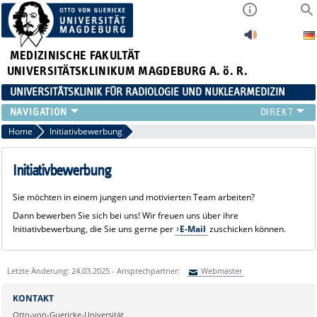
MEDIZINISCHE FAKULTÄT
UNIVERSITÄTSKLINIKUM MAGDEBURG A. ö. R.
UNIVERSITÄTSKLINIK FÜR RADIOLOGIE UND NUKLEARMEDIZIN
RADIOLOGIE
Home
Initiativbewerbung
NUKLEARMEDIZIN
MIKROTHERAPIE
Initiativbewerbung
TEAM
Sie möchten in einem jungen und motivierten Team arbeiten?
LEHRE
Dann bewerben Sie sich bei uns! Wir freuen uns über ihre
FORSCHUNG UND STUDIEN
Initiativbewerbung, die Sie uns gerne per
E-Mail
zuschicken können.
Letzte Änderung: 24.03.2025 - Ansprechpartner:
Webmaster
Sie können eine Nachricht versenden an:
Webmaster
KONTAKT
Ihre E-Mailadresse:
Otto-von-Guericke-Universität