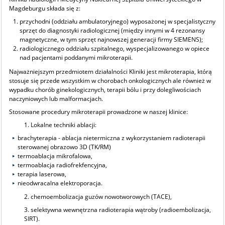
Magdeburgu składa się z:
przychodni (oddziału ambulatoryjnego) wyposażonej w specjalistyczny
sprzęt do diagnostyki radiologicznej (między innymi w 4 rezonansy
magnetyczne, w tym sprzęt najnowszej generacji firmy SIEMENS);
radiologicznego oddziału szpitalnego, wyspecjalizowanego w opiece
nad pacjentami poddanymi mikroterapii.
Najważniejszym przedmiotem działalności Kliniki jest mikroterapia, którą
stosuje się przede wszystkim w chorobach onkologicznych ale również w
wypadku chorób ginekologicznych, terapii bólu i przy dolegliwościach
naczyniowych lub malformacjach.
Stosowane procedury mikroterapii prowadzone w naszej klinice:
1. Lokalne techniki ablacji:
brachyterapia - ablacja nietermiczna z wykorzystaniem radioterapii
sterowanej obrazowo 3D (TK/RM)
termoablacja mikrofalowa,
termoablacja radiofrekfencyjna,
terapia laserowa,
nieodwracalna elektroporacja.
2. chemoembolizacja guzów nowotworowych (TACE),
3. selektywna wewnętrzna radioterapia wątroby (radioembolizacja,
SIRT).