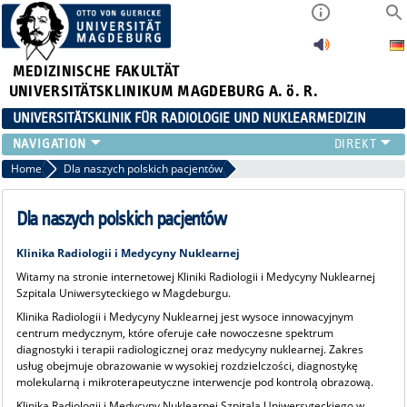
MEDIZINISCHE FAKULTÄT
UNIVERSITÄTSKLINIKUM MAGDEBURG A. ö. R.
UNIVERSITÄTSKLINIK FÜR RADIOLOGIE UND NUKLEARMEDIZIN
RADIOLOGIE
Home
Dla naszych polskich pacjentów
NUKLEARMEDIZIN
MIKROTHERAPIE
Dla naszych polskich pacjentów
TEAM
Klinika Radiologii i Medycyny Nuklearnej
LEHRE
Witamy na stronie internetowej Kliniki Radiologii i Medycyny Nuklearnej
FORSCHUNG UND STUDIEN
Szpitala Uniwersyteckiego w Magdeburgu.
Klinika Radiologii i Medycyny Nuklearnej jest wysoce innowacyjnym
centrum medycznym, które oferuje całe nowoczesne spektrum
diagnostyki i terapii radiologicznej oraz medycyny nuklearnej. Zakres
usług obejmuje obrazowanie w wysokiej rozdzielczości, diagnostykę
molekularną i mikroterapeutyczne interwencje pod kontrolą obrazową.
Klinika Radiologii i Medycyny Nuklearnej Szpitala Uniwersyteckiego w