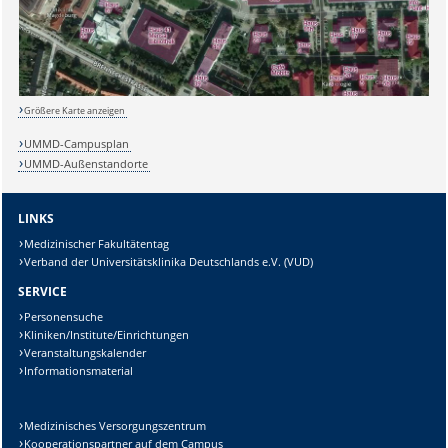
Größere Karte anzeigen
Sicherheitsabfrage:
UMMD-Campusplan
UMMD-Außenstandorte
LINKS
Medizinischer Fakultätentag
Lösung:
Verband der Universitätsklinika Deutschlands e.V. (VUD)
SERVICE
Personensuche
Kliniken/Institute/Einrichtungen
Veranstaltungskalender
Informationsmaterial
Medizinisches Versorgungszentrum
Kooperationspartner auf dem Campus