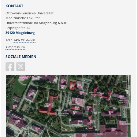
Sie können eine Nachricht versenden an:
Webmaster
KONTAKT
Ihre E-Mailadresse:
Otto-von-Guericke-Universität
Medizinische Fakultät
Universitätsklinikum Magdeburg A.ö.R.
Ihr Anliegen:
Leipziger Str. 44
39120 Magdeburg
Tel.:
+49-391-67-01
Impressum
SOZIALE MEDIEN