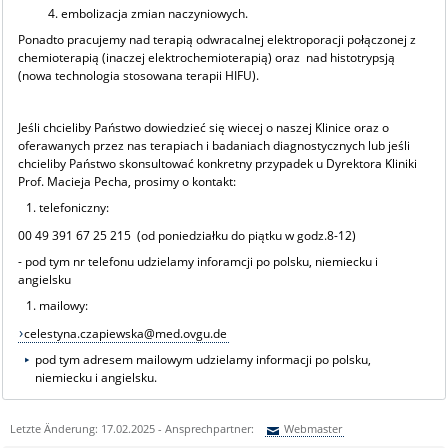
4. embolizacja zmian naczyniowych.
Ponadto pracujemy nad terapią odwracalnej elektroporacji połączonej z
chemioterapią (inaczej elektrochemioterapią) oraz nad histotrypsją
(nowa technologia stosowana terapii HIFU).
Jeśli chcieliby Państwo dowiedzieć się wiecej o naszej Klinice oraz o
oferawanych przez nas terapiach i badaniach diagnostycznych lub jeśli
chcieliby Państwo skonsultować konkretny przypadek u Dyrektora Kliniki
Prof. Macieja Pecha, prosimy o kontakt:
telefoniczny:
00 49 391 67 25 215 (od poniedziałku do piątku w godz.8-12)
- pod tym nr telefonu udzielamy inforamcji po polsku, niemiecku i
angielsku
mailowy:
celestyna.czapiewska@med.ovgu.de
pod tym adresem mailowym udzielamy informacji po polsku,
niemiecku i angielsku.
Letzte Änderung: 17.02.2025 - Ansprechpartner:
Webmaster