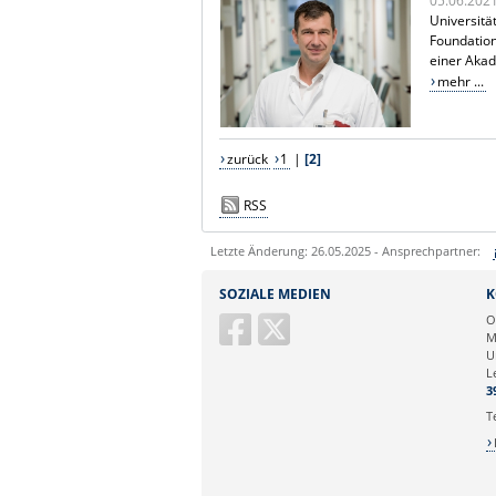
05.06.202
Universitä
Foundation
einer Akad
mehr ...
zurück
1
|
[2]
RSS
Letzte Änderung: 26.05.2025 - Ansprechpartner:
Sie können eine Nachricht versenden an:
SOZIALE MEDIEN
K
Ihre E-Mailadresse:
O
M
U
Ihr Anliegen:
L
3
T