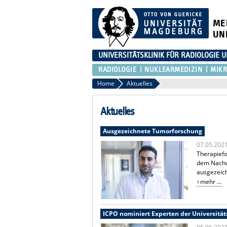
ME
UN
UNIVERSITÄTSKLINIK FÜR RADIOLOGIE
RADIOLOGIE
NUKLEARMEDIZIN
MIKR
Home
Aktuelles
Aktuelles
Ausgezeichnete Tumorforschung
07.05.202
Therapiefo
dem Nachw
ausgezeic
mehr ...
ICPO nominiert Experten der Universität