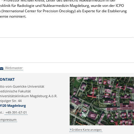
1 -
Professor Michael Kreißl, Leiter des Bereichs Nuklearmedizin in der
tsklinik für Radiologie und Nuklearmedizin Magdeburg, wurde von der ICPO
 (International Center for Precision Oncology) als Experte für die Etablierung
emie nominiert.
Webmaster
Webmaster
ONTAKT
tto-von-Guericke-Universität
edizinische Fakultät
niversitätsklinikum Magdeburg A.ö.R.
eipziger Str. 44
9120 Magdeburg
el.:
+49-391-67-01
Impressum
Größere Karte anzeigen