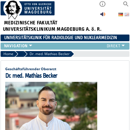
MEDIZINISCHE FAKULTÄT
UNIVERSITÄTSKLINIKUM MAGDEBURG A. ö. R.
UNIVERSITÄTSKLINIK FÜR RADIOLOGIE UND NUKLEARMEDIZIN
RADIOLOGIE
Home
Oberärzte
Dr. med. Mathias Becker
NUKLEARMEDIZIN
MIKROTHERAPIE
Geschäftsführender Oberarzt
TEAM
Dr. med. Mathias Becker
LEHRE
FORSCHUNG UND STUDIEN