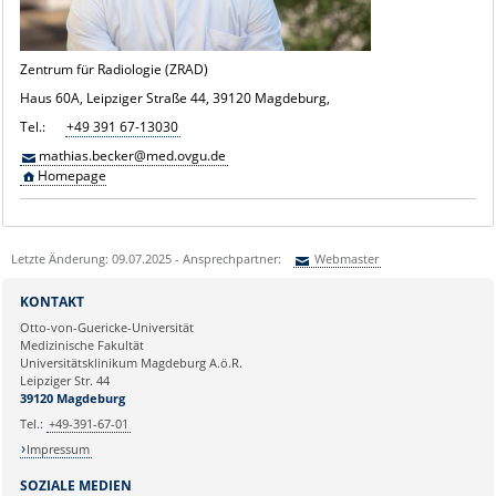
Zentrum für Radiologie (ZRAD)
Haus 60A, Leipziger Straße 44, 39120 Magdeburg,
Tel.:
+49 391 67-13030
mathias.becker@med.ovgu.de
Homepage
Letzte Änderung: 09.07.2025 - Ansprechpartner:
Webmaster
Sie können eine Nachricht versenden an:
Webmaster
KONTAKT
Ihre E-Mailadresse:
Otto-von-Guericke-Universität
Medizinische Fakultät
Universitätsklinikum Magdeburg A.ö.R.
Ihr Anliegen:
Leipziger Str. 44
39120 Magdeburg
Tel.:
+49-391-67-01
Impressum
SOZIALE MEDIEN