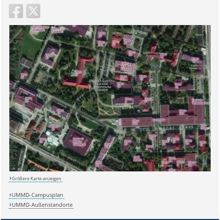
Sicherheitsabfrage:
Größere Karte anzeigen
Lösung:
UMMD-Campusplan
UMMD-Außenstandorte