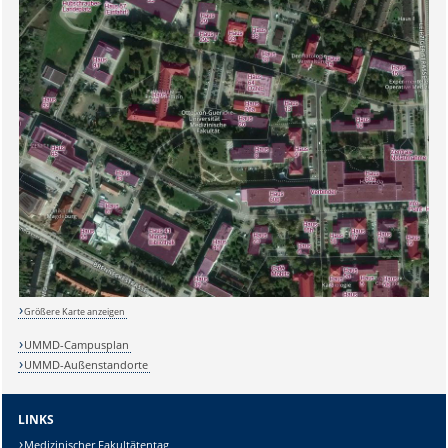
Sicherheitsabfrage:
Größere Karte anzeigen
Lösung:
UMMD-Campusplan
UMMD-Außenstandorte
LINKS
Medizinischer Fakultätentag