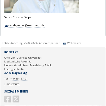
Sarah Christin Geipel
sarah.geipel@med.ovgu.de
Letzte Änderung: 25.04.2023 - Ansprechpartner:
Webmaster
Sie können eine Nachricht versenden an:
Webmaster
KONTAKT
Ihre E-Mailadresse:
Otto-von-Guericke-Universität
Medizinische Fakultät
Universitätsklinikum Magdeburg A.ö.R.
Ihr Anliegen:
Leipziger Str. 44
39120 Magdeburg
Tel.:
+49-391-67-01
Impressum
SOZIALE MEDIEN