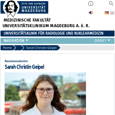
MEDIZINISCHE FAKULTÄT
UNIVERSITÄTSKLINIKUM MAGDEBURG A. ö. R.
UNIVERSITÄTSKLINIK FÜR RADIOLOGIE UND NUKLEARMEDIZIN
RADIOLOGIE
Home
Assistenzärzte
Sarah Christin Geipel
NUKLEARMEDIZIN
MIKROTHERAPIE
Assistenzärztin
TEAM
Sarah Christin Geipel
LEHRE
FORSCHUNG UND STUDIEN