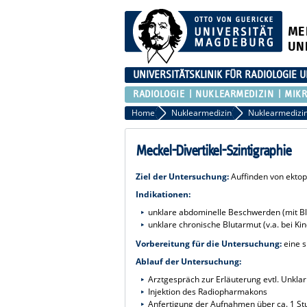
ME
UN
UNIVERSITÄTSKLINIK FÜR RADIOLOGIE
RADIOLOGIE
NUKLEARMEDIZIN
MIKR
Home
Nuklearmedizin
Meckel-Divertikel-Szintigraphie
Ziel der Untersuchung:
Auffinden von ekto
Indikationen:
unklare abdominelle Beschwerden (mit Bl
unklare chronische Blutarmut (v.a. bei Ki
Vorbereitung für die Untersuchung:
eine s
Ablauf der Untersuchung:
Arztgespräch zur Erläuterung evtl. Unkla
Injektion des Radiopharmakons
Anfertigung der Aufnahmen über ca. 1 St