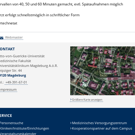
vallen von 40, 50 und 60 Minuten gemacht, evtl. Spätaufnahmen möglich
 erfolgt schnellstmöglich in schriftlicher Form
rtechnetat
Webmaster
Webmaster
ONTAKT
tto-von-Guericke-Universität
edizinische Fakultät
niversitätsklinikum Magdeburg A.ö.R.
eipziger Str. 44
9120 Magdeburg
el.:
+49-391-67-01
Impressum
Größere Karte anzeigen
ERVICE
Personensuche
Medizinisches Versorgungszentrum
Kliniken/Institute/Einrichtungen
Kooperationspartner auf dem Campus
Veranstaltungskalender