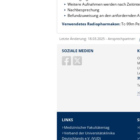
Weitere Aufnahmen werden nach Zeitinter
Nachbesprechung
Befundzuweisung an den anfordernden Arzt
Verwendetes Radiopharmakon:
Tc-99m Pe
Letzte Änderung: 18.03.2025 - Ansprechpartner:
Sie können eine Nachricht versenden an:
SOZIALE MEDIEN
K
Ihre E-Mailadresse:
O
M
U
Ihr Anliegen:
L
3
T
LINKS
S
Medizinischer Fakultätentag
Verband der Universitätsklinika
Deutschlands e.V. (VUD)