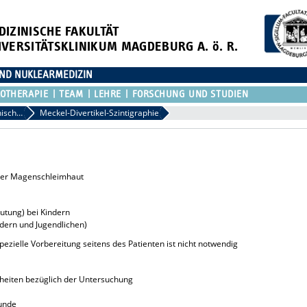
DIZINISCHE FAKULTÄT
IVERSITÄTSKLINIKUM MAGDEBURG A. ö. R.
 UND NUKLEARMEDIZIN
OTHERAPIE
TEAM
LEHRE
FORSCHUNG UND STUDIEN
Nuklearmedizinische Diagnostik
Meckel-Divertikel-Szintigraphie
per Magenschleimhaut
utung) bei Kindern
ndern und Jugendlichen)
pezielle Vorbereitung seitens des Patienten ist nicht notwendig
rheiten bezüglich der Untersuchung
unde