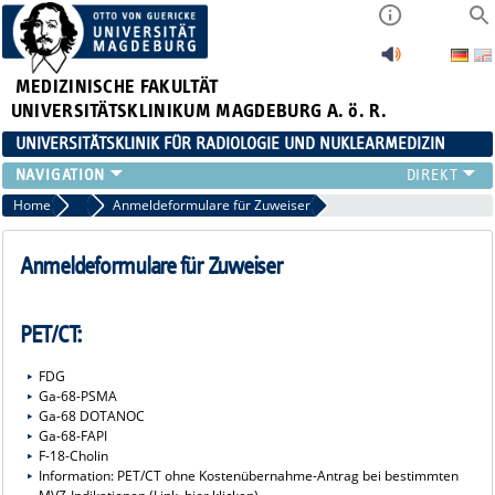
MEDIZINISCHE FAKULTÄT
UNIVERSITÄTSKLINIKUM MAGDEBURG A. ö. R.
UNIVERSITÄTSKLINIK FÜR RADIOLOGIE UND NUKLEARMEDIZIN
RADIOLOGIE
Home
Nuklearmedizin
Anmeldeformulare für Zuweiser
NUKLEARMEDIZIN
MIKROTHERAPIE
Anmeldeformulare für Zuweiser
TEAM
LEHRE
PET/CT:
FORSCHUNG UND STUDIEN
FDG
Ga-68-PSMA
Ga-68 DOTANOC
Ga-68-FAPI
F-18-Cholin
Information: PET/CT ohne Kostenübernahme-Antrag bei bestimmten