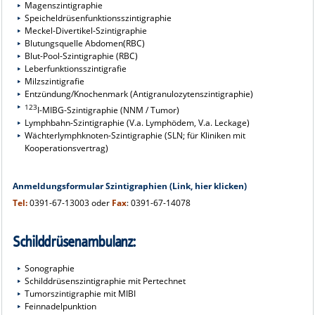
Magenszintigraphie
Speicheldrüsenfunktionsszintigraphie
Meckel-Divertikel-Szintigraphie
Blutungsquelle Abdomen(RBC)
Blut-Pool-Szintigraphie (RBC)
Leberfunktionsszintigrafie
Milzszintigrafie
Entzündung/Knochenmark (Antigranulozytenszintigraphie)
123
I-MIBG-Szintigraphie (NNM / Tumor)
Lymphbahn-Szintigraphie (V.a. Lymphödem, V.a. Leckage)
Wächterlymphknoten-Szintigraphie (SLN; für Kliniken mit
Kooperationsvertrag)
Anmeldungsformular Szintigraphien (
Link,
hier klicken
)
Tel:
0391-67-13003 oder
Fax
: 0391-67-14078
Schilddrüsenambulanz:
Sonographie
Schilddrüsenszintigraphie mit Pertechnet
Tumorszintigraphie mit MIBI
Feinnadelpunktion