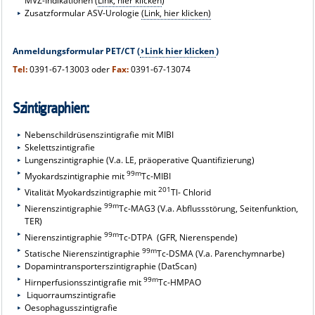
MVZ-Indikationen (
Link, hier klicken
)
Zusatzformular ASV-Urologie
(Link, hier klicken)
Anmeldungsformular PET/CT (
Link hier klicken
)
Tel:
0391-67-13003 oder
Fax:
0391-67-13074
Szintigraphien:
Nebenschildrüsenszintigrafie mit MIBI
Skelettszintigrafie
Lungenszintigraphie (V.a. LE, präoperative Quantifizierung)
99m
Myokardszintigraphie mit
Tc-MIBI
201
Vitalität Myokardszintigraphie mit
Tl- Chlorid
99m
Nierenszintigraphie
Tc-MAG3 (V.a. Abflussstörung, Seitenfunktion,
TER)
99m
Nierenszintigraphie
Tc-DTPA (GFR, Nierenspende)
99m
Statische Nierenszintigraphie
Tc-DSMA (V.a. Parenchymnarbe)
Dopamintransporterszintigraphie (DatScan)
99m
Hirnperfusionsszintigrafie mit
Tc-HMPAO
Liquorraumszintigrafie
Oesophagusszintigrafie