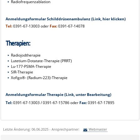
Radiofrequenzablation
Anmeldungsformular Schilddrüsenambulanz (
Link,
hier klicken
)
Tel:
0391-67-13003 oder
Fax:
0391-67-14078
Therapien:
Radiojodtherapie
Lutetium-Dotatate-Therapie (PRRT)
Lu-177-PSMA-Therapie
SIR-Therapie
Xofigo®- (Radium-223)-Therapie
Anmeldungsformular Therapie (Link, unter Bearbeitung)
Tel:
0391-67-13003 / 0391-67-15786 oder
Fax:
0391-67-17895
Letzte Änderung: 06.06.2025 - Ansprechpartner:
Webmaster
Sie können eine Nachricht versenden an:
Webmaster