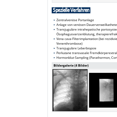
Spezielle Verfahren
Zentralvenöse Portanlage
Anlage von venösen Dauerverweilkatheter 
Transjuguläre intrahepatische portosyste
Ösophagusvarizenblutung, therapierefrak
Vena cava-Filterimplantation (bei rezidi
Venenthrombose)
Transjuguläre Leberbiopsie
Perkutane transvasale Fremdkörperextrakt
Hormonblut-Sampling (Parathormon, Cortis
Bildergalerie (4 Bilder)