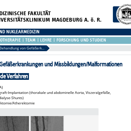
DIZINISCHE FAKULTÄT
IVERSITÄTSKLINIKUM MAGDEBURG A. ö. R.
 UND NUKLEARMEDIZIN
OTHERAPIE
TEAM
LEHRE
FORSCHUNG UND STUDIEN
Minimalinvasive Behandlung von Gefäßerkrankungen und Missbildungen/Malformationen
 Gefäßerkrankungen und Missbildungen/Malformationen
nde Verfahren
A)
raft-Implantation (thorakale und abdominelle Aorta, Viszeralgefäße,
ialyse-Shunts)
ektomie/Atherektomie