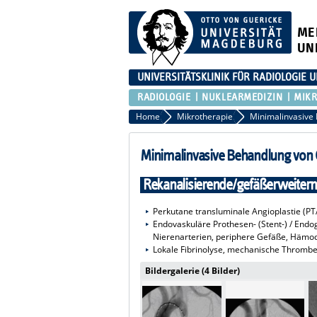
ME
UN
UNIVERSITÄTSKLINIK FÜR RADIOLOGIE
RADIOLOGIE
NUKLEARMEDIZIN
MIKR
Home
Mikrotherapie
Minimalinvasive Behandlung von
Rekanalisierende/gefäßerweiter
Perkutane transluminale Angioplastie (PT
Endovaskuläre Prothesen- (Stent-) / Endog
Nierenarterien, periphere Gefäße, Hämod
Lokale Fibrinolyse, mechanische Thromb
Bildergalerie (4 Bilder)