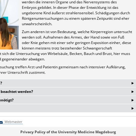
werden die inneren Organe und das Nervensystems des
Embryos gebildet. In dieser Phase der Entwicklung ist das
ungeborene Kind äußerst strahlensensibel. Schädigungen durch
Röntgenuntersuchungen zu einem späteren Zeitpunkt sind eher
unwahrscheinlich.
Zum anderen ist von Bedeutung, welche Körperregion untersucht
werden soll. Aufnahmen des Armes, der Hand sowie von Fuß
oder Knie gehen mit einer sehr geringen Exposition einher, diese
können meistens trotz bestehender Schwangerschaft
t sich die Untersuchung von Wirbelsäule, Becken, Bauch und Brust, hier muss
ind gegeneinander abwägen.
suchung treffen Arzt und Patientin gemeinsam nach intensiver Aufklärung,
hrer Unterschrift zustimmt.
‣
b?
‣
 beachtet werden?
halten, wird der Patient gebeten den zu untersuchenden Körperteil vollkommen
‣
ck, Uhren, Haarspangen etc. abgelegt werden, wenn diese im zu
nötigt?
en keine besonderen Vorkehrungen getroffen werden. Werden jedoch
‣
tels bedürfen, benötigt, sollte der Patient ab dem Abend vor der
on dem zu untersuchenden Gewebe ab. Werden dichte Strukturen wie Knochen
ützen, erhält jeder Patient einen Strahlenschutz aus Blei, dieser wird um die
ntuell ein Medikament einnehmen, welches zur Reduktion der vorhandenen
benötigt, die den Kontrast verstärkt. Werden jedoch Bilder des
suchung dort belassen. Dann erst wird der zu untersuchende Körperteil
einer Substanz, die den Kontrast der Organe verstärken kann, einem
Webmaster
ioniert. Um die Qualität der Aufnahme nicht zu beeinträchtigen, darf sich der
ältig zu überlegen, ob auf die Röntgenaufnahme nicht verzichtet werden kann
 über eine trinkbare, annähernd geschmacksneutrale Flüssigkeit dargeboten
e Sekunden ) nicht bewegen, denn wie auch bei der normalen Fotografie
Webmaster
erfahren wie Ultraschall oder MRT ausweicht.
Privacy Policy of the University Medicine Magdeburg
enke ("Auskugelungen")
. Auch für die Darstellung von Blutgefäßen verwendet man Kontrastmittel, da
waschenen Bildern. Solche Röntgenbilder können dann nicht ausgewertet